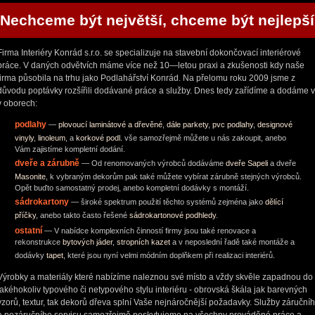
Nechceme být největší, chceme být nejlepší
Firma Interiéry Konrád s.r.o. se specializuje na stavební dokončovací interiérové
práce. V daných odvětvích máme více než 10—letou praxi a zkušenosti kdy naše
firma působila na trhu jako Podlahářství Konrád. Na přelomu roku 2009 jsme z
důvodu poptávky rozšířili dodávané práce a služby. Dnes tedy zařídíme a dodáme 
v oborech:
podlahy
—
plovoucí laminátové a dřevěné
,
dále parkety
,
pvc podlahy
,
designové
vinyly
,
linoleum
, a
korkové podl.
vše samozřejmě můžete u nás zakoupit, anebo
Vám zajistíme kompletní dodání.
dveře a zárubně
— Od renomovaných výrobců dodáváme
dveře Sapeli
a dveře
Masonite
, k vybraným dekorům pak také můžete vybírat zárubně stejných výrobců.
Opět buďto samostatný prodej, anebo kompletní dodávky s montáží.
sádrokartony
— široké spektrum použití těchto systémů zejména jako
dělící
příčky
, anebo takto často řešené
sádrokartonové podhledy
.
ostatní
— V nabídce komplexních činností firmy jsou také renovace a
rekonstrukce
bytových jáder
,
stropních kazet
a v neposlední řadě také montáže a
dodávky
tapet
, které jsou nyní velmi módním doplňkem při realizaci interiérů.
Výrobky a materiály které nabízíme naleznou své místo a vždy skvěle zapadnou do
jakéhokoliv typového či netypového stylu interiéru - obrovská škála jak barevných
vzorů, textur, tak dekorů dřeva splní Vaše nejnáročnější požadavky. Služby záruční