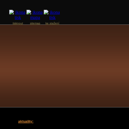
tisknout
sitemap
ke stažení
aktuality: