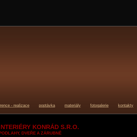
erence - realizace
poptávka
materiály
fotogalerie
kontakty
INTERIÉRY KONRÁD S.R.O.
PODLAHY, DVEŘE A ZÁRUBNĚ