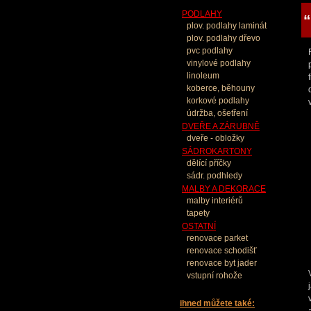
PODLAHY
“
plov. podlahy laminát
plov. podlahy dřevo
pvc podlahy
vinylové podlahy
linoleum
koberce, běhouny
korkové podlahy
údržba, ošetření
DVEŘE A ZÁRUBNĚ
dveře - obložky
SÁDROKARTONY
dělící příčky
sádr. podhledy
MALBY A DEKORACE
malby interiérů
tapety
OSTATNÍ
renovace parket
renovace schodišť
renovace byt jader
vstupní rohože
ihned můžete také: