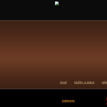
úvod
služby a práce
ref
submenu