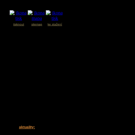
tisknout
sitemap
ke stažení
aktuality: