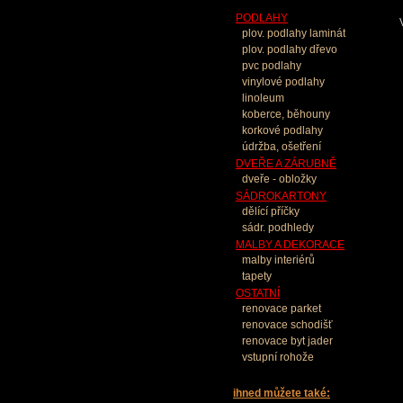
PODLAHY
plov. podlahy laminát
plov. podlahy dřevo
pvc podlahy
vinylové podlahy
linoleum
koberce, běhouny
korkové podlahy
údržba, ošetření
DVEŘE A ZÁRUBNĚ
dveře - obložky
SÁDROKARTONY
dělící příčky
sádr. podhledy
MALBY A DEKORACE
malby interiérů
tapety
OSTATNÍ
renovace parket
renovace schodišť
renovace byt jader
vstupní rohože
ihned můžete také: