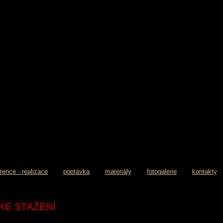
erence - realizace
poptávka
materiály
fotogalerie
kontakty
KE STAŽENÍ