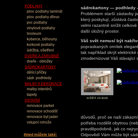
PODLAHY
sádrokartony — podhledy —
plov. podlahy laminát
Problémem starší zástavby js
plov. podlahy dřevo
který poskytují, zůstává čas
pvc podlahy
velmi razantně snížit celkov
vinylové podlahy
další úložný prostor.
linoleum
koberce, běhouny
Váš svět nemusí být nakřiv
korkové podlahy
popraskaných omítek elegant
údržba, ošetření
tak například skrýt elektrické
DVEŘE A ZÁRUBNĚ
zmodernizovat Váš stávající s
dveře - obložky
SÁDROKARTONY
dělící příčky
sádr. podhledy
MALBY A DEKORACE
malby interiérů
tapety
OSTATNÍ
renovace parket
renovace schodišť
renovace byt jader
důvodů, proč se naši zákazníc
vstupní rohože
potřeba rozdělit obytnou (neb
pravděpodobně, jak co nejrych
Odpovědí Vám může být sádr
ihned můžete také: