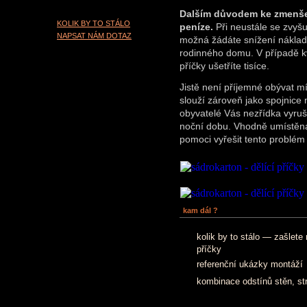
Dalším důvodem ke zmenšen
KOLIK BY TO STÁLO
peníze.
Při neustále se zvyšuj
NAPSAT NÁM DOTAZ
možná žádáte snížení náklad
rodinného domu. V případě kv
příčky ušetříte tisíce.
Jistě není příjemné obývat mí
slouží zároveň jako spojnice
obyvatelé Vás nezřídka vyrušu
noční dobu. Vhodně umístěná
pomoci vyřešit tento problém
kam dál ?
kolik by to stálo — zašlet
příčky
referenční ukázky montáží
kombinace odstínů stěn, st